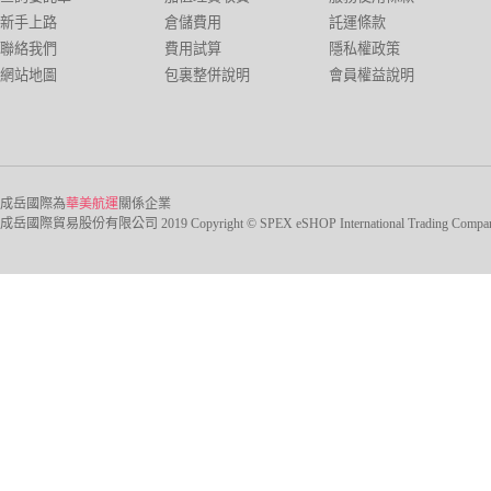
新手上路
倉儲費用
託運條款
聯絡我們
費用試算
隱私權政策
網站地圖
包裏整併說明
會員權益說明
成岳國際為
華美航運
關係企業
成岳國際貿易股份有限公司 2019 Copyright © SPEX eSHOP International Trading Company Ltd