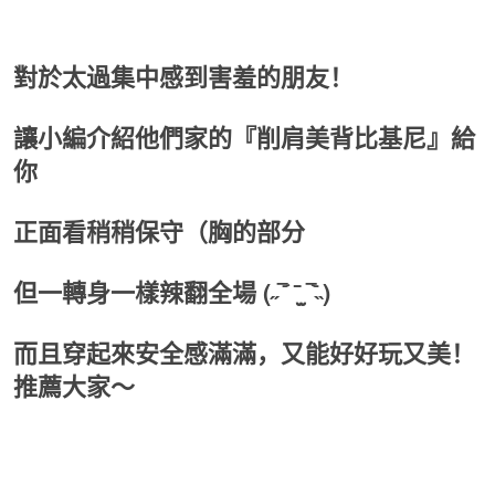
對於太過集中感到害羞的朋友！
讓小編介紹他們家的『削肩美背比基尼』給
你
正面看稍稍保守（胸的部分
但一轉身一樣辣翻全場 (˶‾᷄ ⁻̫ ‾᷅˵)
而且穿起來安全感滿滿，又能好好玩又美！
推薦大家～