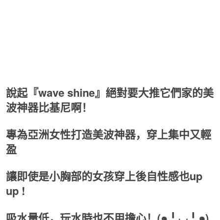
說起『wave shine』絕對要大推它們家的美
波神器比基尼啊！
專為亞洲女性打造美波神器，穿上集中又輕
盈
讓即使是小胸部的女孩穿上後自性感也up
up !
吸水量低，玩水時也不用擔心！(๑╹◡╹๑)