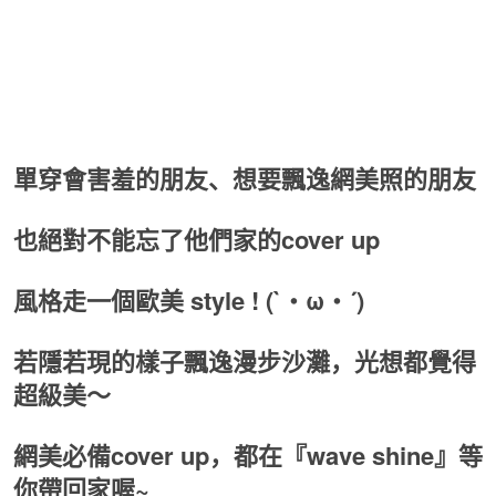
單穿會害羞的朋友、想要飄逸網美照的朋友
也絕對不能忘了他們家的cover up
風格走一個歐美 style ! (`・ω・´)
若隱若現的樣子飄逸漫步沙灘，光想都覺得
超級美～
網美必備cover up，都在『wave shine』等
你帶回家喔~