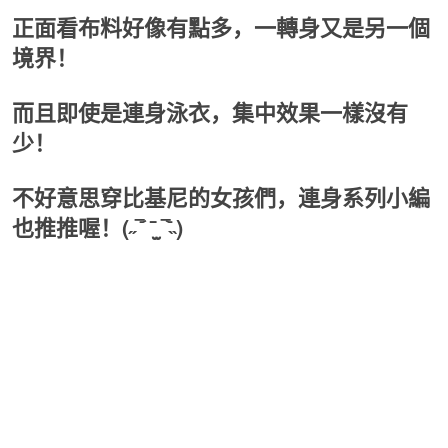
正面看布料好像有點多，一轉身又是另一個
境界！
而且即使是連身泳衣，集中效果一樣沒有
少！
不好意思穿比基尼的女孩們，連身系列小編
也推推喔！(˶‾᷄ ⁻̫ ‾᷅˵)