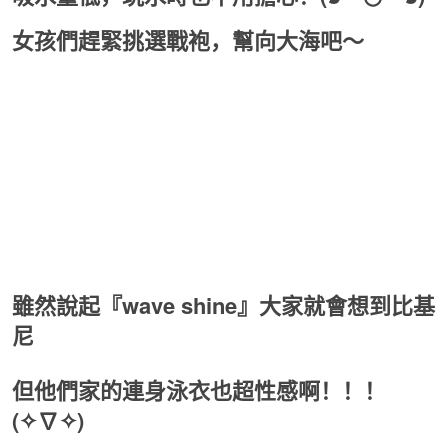
女孩們趕緊挑選戰袍，幫向大海吧～
雖然說起『wave shine』大家就會想到比基
尼
但他們家的連身泳衣也超性感啊！！！
(✧∇✧)