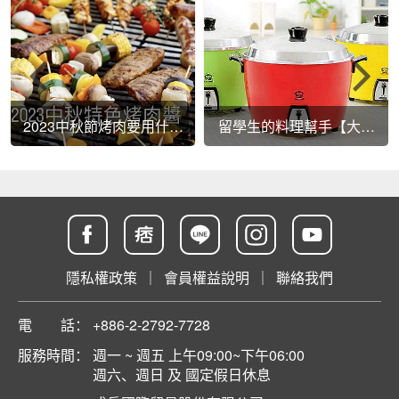
2023中秋節烤肉要用什麼
留學生的料理幫手【大同
烤肉醬？
電鍋】，解鄉愁又省荷
包！
隱私權政策
｜
會員權益說明
｜
聯絡我們
電 話：
+886-2-2792-7728
服務時間：
週一 ~ 週五 上午09:00~下午06:00
週六、週日 及 國定假日休息