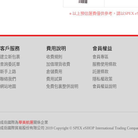
※ 以上預估運費僅供參考，請以SPEX 
客戶服務
費用說明
會員權益
建立新包裹
收費規則
會員專區
查詢委託單
加值理貨收費
服務使用條款
新手上路
倉儲費用
託運條款
聯絡我們
費用試算
隱私權政策
網站地圖
免費包裏整併說明
會員權益說明
成岳國際為
華美航運
關係企業
成岳國際貿易股份有限公司 2019 Copyright © SPEX eSHOP International Trading Company Ltd