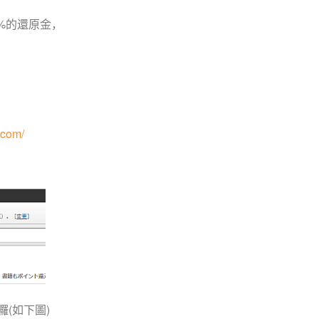
0%的還原金，
.com/
(如下圖)