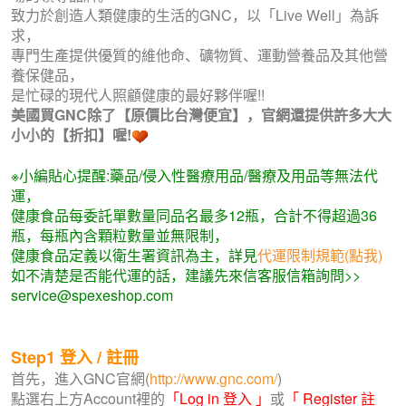
致力於創造人類健康的生活的GNC，以「Live Well」為訴
求，
專門生產提供優質的維他命、礦物質、運動營養品及其他營
養保健品，
是忙碌的現代人照顧健康的最好夥伴喔!!
美國買GNC除了【原價比台灣便宜】，官網還提供許多大大
小小的【折扣】喔!
※小編貼心提醒:藥品/侵入性醫療用品/醫療及用品等無法代
運，
健康食品每委託單數量同品名最多12瓶，合計不得超過36
瓶，每瓶內含顆粒數量並無限制，
健康食品定義以衛生署資訊為主，詳見
代運限制規範(點我)
如不清楚是否能代運的話，建議先來信客服信箱詢問>>
service@spexeshop.com
Step1
登入 / 註冊
首先，進入GNC官網(
http://www.gnc.com/
)
點選右上方Account裡的
「Log in 登入 」
或
「 Register 註