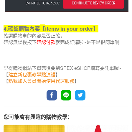
【
4.
確認購物內容
items in your order
】
確認購物車的內容是否正確，
確認無誤後按下
確認付款
就完成訂購啦~是不是很簡單啊!
記得購物網站下單完後要到SPEX eSHOP填寫委託單喔~
【
建立新包裹教學點這裡
】
【
點我加入會員開始使用代運服務
】
您可能會有興趣的購物教學：