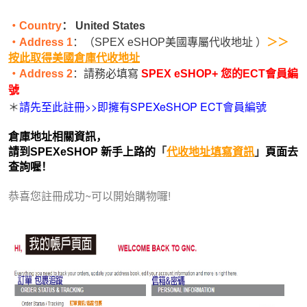
‧Country
： United States
‧Address 1
：
（
SPEX eSHOP美國專屬代收地址
）
＞＞ 
按此取得美國倉庫代收地址
‧Address 2
：請務必填寫
SPEX eSHOP
+ 您的ECT會員編
號
請先至此註冊>>即擁有SPEXeSHOP ECT會員編號
＊
倉庫地址相關資訊，
請到SPEXeSHOP 新手上路的
「
代收地址填寫資訊
」
頁面去
查詢喔！
恭喜您註冊成功~可以開始購物囉!