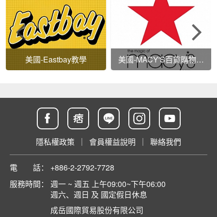
美國-Eastbay教學
美國-MACY'S百貨購物教
學
隱私權政策
｜
會員權益說明
｜
聯絡我們
電 話：
+886-2-2792-7728
服務時間：
週一 ~ 週五 上午09:00~下午06:00
週六、週日 及 國定假日休息
成岳國際貿易股份有限公司