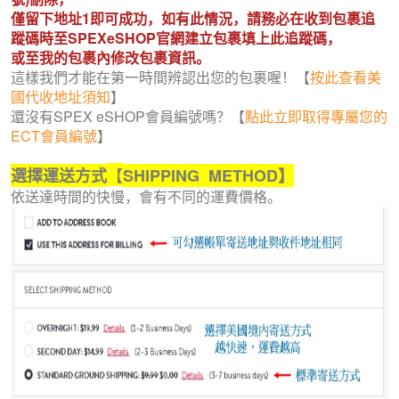
僅留下地址1即可成功，如有此情況，請務必在收到包裹追
蹤碼時至SPEXeSHOP官網建立包裹填上此追蹤碼，
或至我的包裹內修改包裹資訊。
這樣我們才能在第一時間辨認出您的包裹喔！【
按此查看美
國代收地址須知
】
還沒有SPEX eSHOP會員編號嗎？【
點此立即取得專屬您的
ECT會員編號
】
【
選擇運送方式
SHIPPING METHOD
】
依送達時間的快慢，會有不同的運費價格。