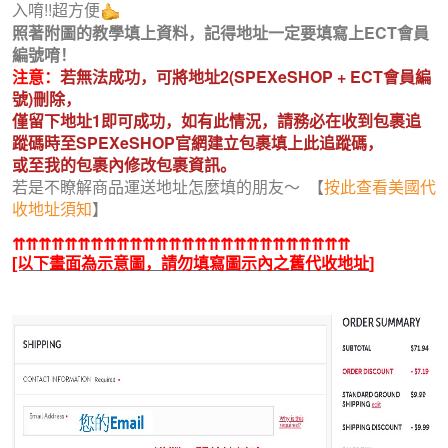
入唷!!超方便
照著附圖的教學填上資料
，記得地址一定要填寫上ECT會員
編號唷！
注意：
若無法成功，可將地址2(SPEXeSHOP +
ECT會員編
號)刪除，
僅留下地址1即可成功，如有此情況，請務必在收到包裹追
蹤碼時至SPEXeSHOP官網建立包裹填上此追蹤碼，
或至我的包裹內修改包裹資訊。
若是不瞭解商品運送地址怎麼填的朋友～ 【
按此查看美國代
收地址須知
】
⇈⇈⇈⇈⇈⇈⇈⇈⇈⇈⇈⇈⇈⇈⇈⇈⇈⇈⇈⇈⇈⇈⇈⇈⇈⇈
[以下畫面為示意圖，請勿填寫圖示內之舊代收地址
]