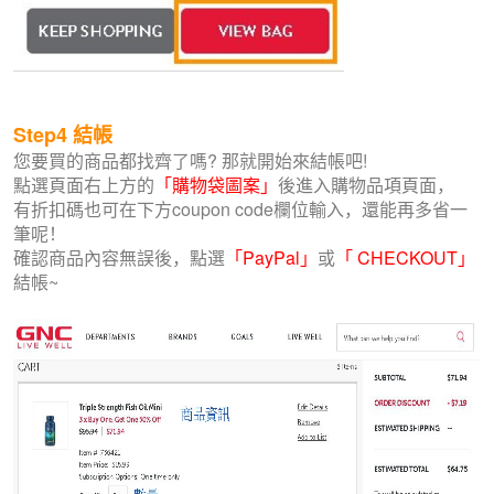
Step4
結帳
您要買的商品都找齊了嗎? 那就開始來結帳吧!
點選頁面右上方的
「購物袋圖案」
後進入購物品項頁面，
有折扣碼也可在下方coupon code欄位輸入，還能再多省一
筆呢！
確認商品內容無誤後，點選
「PayPal」
或
「 CHECKOUT」
結帳~