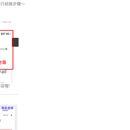
進行結帳步驟～
容喔!