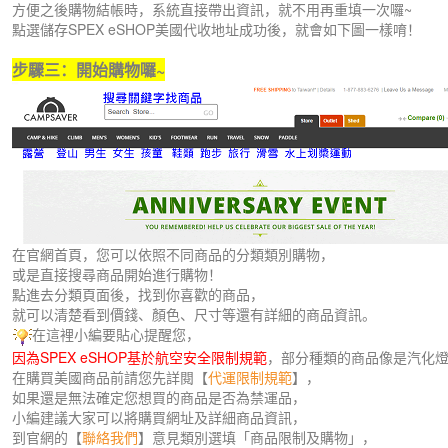
方便之後購物結帳時，系統直接帶出資訊，就不用再重填一次囉~
點選儲存SPEX eSHOP美國代收地址成功後，就會如下圖一樣唷！
步驟三：開始購物囉~
在官網首頁，您可以依照不同商品的分類類別購物，
或是直接搜尋商品開始進行購物！
點進去分類頁面後，找到你喜歡的商品，
就可以清楚看到價錢、顏色、尺寸等還有詳細的商品資訊。
在這裡小編要貼心提醒您，
因為SPEX eSHOP基於航空安全限制規範
，部分種類的商品像是汽化燈
在購買美國商品前請您先詳閱【
代運限制規範
】，
如果還是無法確定您想買的商品是否為禁運品，
小編建議大家可以將購買網址及詳細商品資訊，
到官網的【
聯絡我們
】意見類別選填「商品限制及購物」，