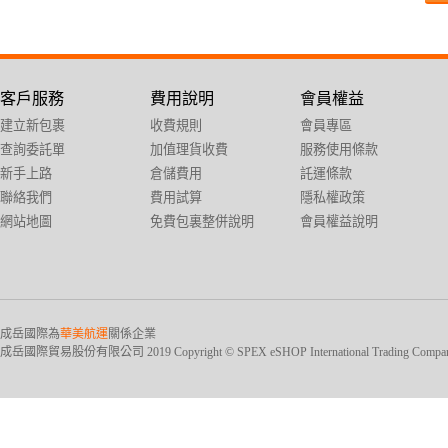
客戶服務
費用說明
會員權益
建立新包裹
收費規則
會員專區
查詢委託單
加值理貨收費
服務使用條款
新手上路
倉儲費用
託運條款
聯絡我們
費用試算
隱私權政策
網站地圖
免費包裏整併說明
會員權益說明
成岳國際為
華美航運
關係企業
成岳國際貿易股份有限公司 2019 Copyright © SPEX eSHOP International Trading Company Ltd