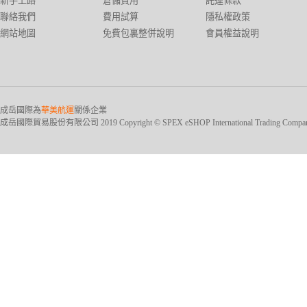
新手上路
倉儲費用
託運條款
聯絡我們
費用試算
隱私權政策
網站地圖
免費包裏整併說明
會員權益說明
成岳國際為
華美航運
關係企業
成岳國際貿易股份有限公司 2019 Copyright © SPEX eSHOP International Trading Company Ltd