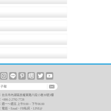
台北市內湖區民權東路六段15巷39號3樓
6-2-2792-7728
一～週五 上午9:00 ~ 下午06:00
電話、Email、FB私訊、LINE@