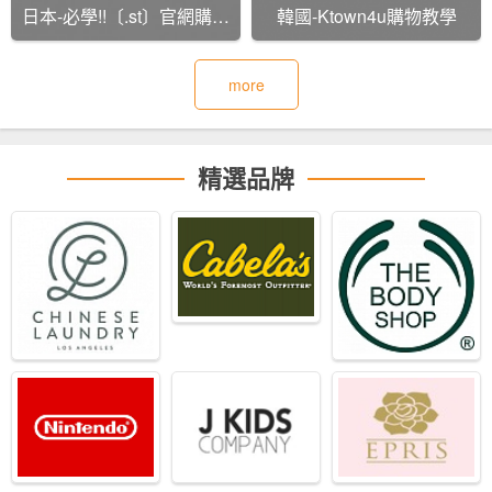
日本-必學!!〔.st〕官網購物
韓國-Ktown4u購物教學
教學
more
精選品牌