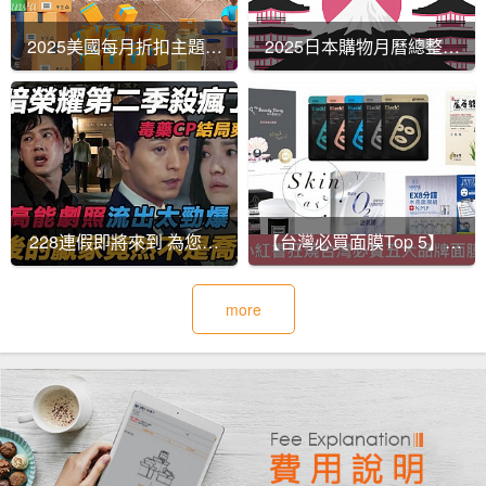
2025美國每月折扣主題總
2025日本購物月曆總整理
整理｜買對時間最省錢！
｜每月折扣主題大公開！
228連假即將來到 為您準
【台灣必買面膜Top 5】海
備最新的韓劇 讓你不為劇
外代運熱銷榜單出爐！
more
荒困擾