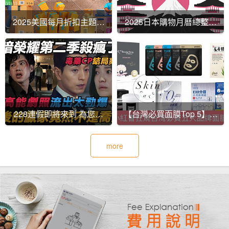
2025美國每月折扣主題總
2025日本購物月曆總整理
整理｜買對時間最省錢！
｜每月折扣主題大公開！
228連假即將來到 為您準
【台灣必買面膜Top 5】海
備最新的韓劇 讓你不為劇
外代運熱銷榜單出爐！
more
荒困擾