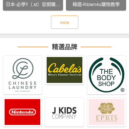
日本-必學!!〔.st〕官網購物
韓國-Ktown4u購物教學
教學
more
精選品牌