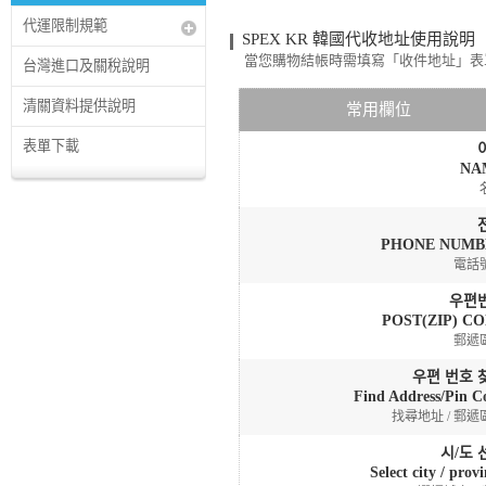
代運限制規範
SPEX KR 韓國代收地址使用說明
當您購物結帳時需填寫「收件地址」表單：
台灣進口及關稅說明
清關資料提供說明
常用欄位
表單下載
NA
PHONE NUMB
電話
우편
POST(ZIP) C
郵遞
우편 번호 
Find Address/Pin C
找尋地址 / 郵遞
시/도 
Select city / prov