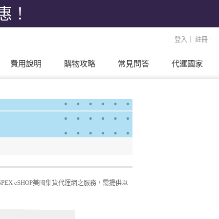
優惠！
登入
｜
註冊
｜
費用說明
購物攻略
常見問答
代運國家
PEX eSHOP美國集貨代運網之服務，需提供以