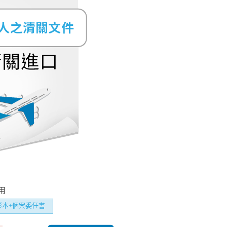
用
影本+個案委任書