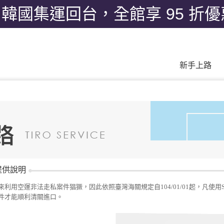
月韓國集運回台，全館享 95 折
新手上路
提供說明
來利用空運非法走私案件猖獗，因此依照臺灣海關規定自104/01/01起，凡使用S
件才能順利清關進口。