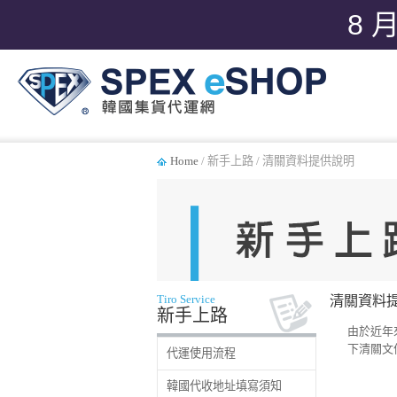
8 
Home
/ 新手上路 / 清關資料提供說明
Tiro Service
清關資料
新手上路
由於近年
下清關文
代運使用流程
韓國代收地址填寫須知