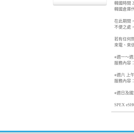
韓國時間 2
韓國倉庫
在此期間
不便之處
若有任何
來電、來信
※週一～週五
服務內容：
※週六 上午9
服務內容：E
※週日及
SPEX e