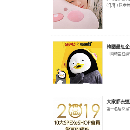
(;´༎ຶД༎ຶ`
韓國最紅企鵝
「南韓最紅練
大家都去這
第一名居然是