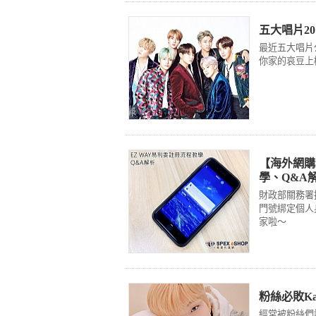
五大唱片2
最近五大唱片
你家的哀豆上
【海外網購
學、Q&A
財政部關務署推
門號綁定個人
家啦～
粉絲必敗Ka
經常被粉絲們說