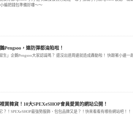
) 快跟著小編把錢包準備好嘍～～
Pengsoo，連防彈都淪陷啦！
習生」企鵝Pengsoo大家認識嗎？ 還沒出道周邊就造成轟動啦！ 快跟著小邊一
裡買韓貨！10大SPEXeSHOP會員愛買的網站公開！
它？！SPEXeSHOP最強勢服飾、包包品牌又是？！快來看看有哪些網站吧！！