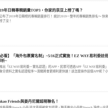
019年日韓專輯銷量TOP3，你家的哀豆上榜了嗎？
公布了2019年日韓榜的專輯銷量排行！ 統計2019ㄧ整年的專輯銷售排名～ 快
榜了沒！
必看】「海外包裹實名制」~5/16正式實施！EZ WAY易利委註
解析~
出「EZ WAY易利委－實名認證」的APP，民眾可透過APP「EZ WAY易利委
身分資料之實名認證程序～清關將會更順利更快速！該怎麼操作這個APP呢？
kao Friends與姜丹尼爾超萌聯名！
長得像Apeach 小丹 這次直接被官方認證，聯手推出小丹款Apeach 淚痣一