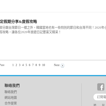
國國定假期分享&度假攻略
部分跟台灣節日一樣之外，韓國當地也有一些特別的節日和台灣不同！2020年
假攻略，讓各位2020年旅遊日記豐富又精采！
Prev
1
2
3
4
5
6
7
8
9
10
Next
聯絡我們
聯絡我們
網站地圖
合作提案
地 址：