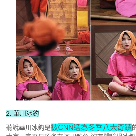
2.
華川冰釣
CNN
被
選為冬季八大奇蹟
聽說華川冰釣是