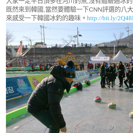
大家一定平日頂多在河川釣魚
,
沒有體驗過冰釣
既然來到韓國
,
當然要體驗一下
CNN
評選的八
來感受一下韓國冰釣的趣味
。
http://bit.ly/2Q4