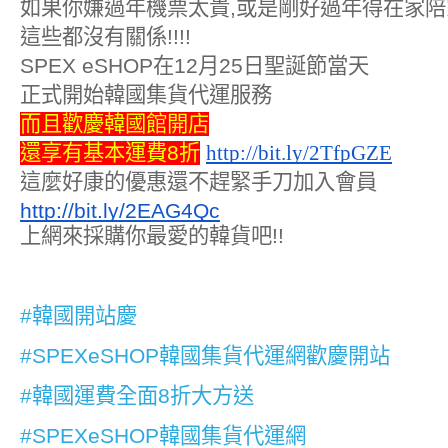
如果你嫌過年機票太貴
,
或是剛好過年得在家陪
這些都沒有關係
!!!!
SPEX eSHOP
在
12
月
25
日聖誕節當天
正式開始韓國集貨代運服務
而且歡慶韓國館開店
還享有基本運費
8
折
http://bit.ly/2TfpGZE
這麼好康的優惠還不趕緊手刀加入會員
http://bit.ly/2EAG4Qc
上網來採購你最愛的韓貨吧
!!
#
韓國開站慶
#
SPEXeSHOP韓國集貨代運網歡慶開站
#
韓國運費全面8折大方送
#
SPEXeSHOP韓國集貨代運網