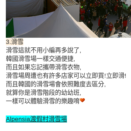
3.
滑雪
滑雪這就不用小編再多說了
,
韓國滑雪場一樣交通便捷
,
而且如果忘記攜帶滑雪衣物
,
滑雪場周遭也有許多店家可以立即買!立即滑
!
而且韓國的滑雪場會依照難度去區分
,
就算你是滑雪階段的幼幼班
,
一樣可以體驗滑雪的樂趣唷
Alpensia渡假村滑雪場