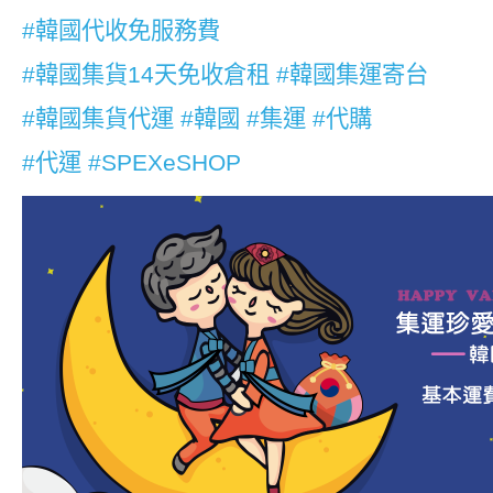
#
韓國代收免服務費
#
韓國集貨14天免收倉租
#
韓國集運寄台
#
韓國集貨代運
#
韓國
#
集運
#
代購
#
代運
#
SPEXeSHOP