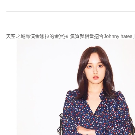
天空之城飾演金娜拉的金寶拉 氣質就相當適合Johnny hates j