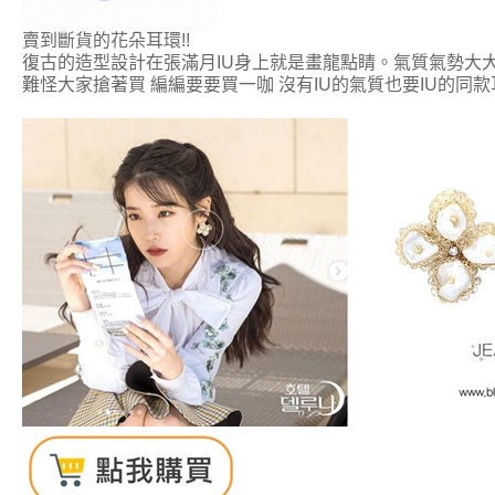
賣到斷貨的花朵耳環!!
復古的造型設計在張滿月IU身上就是畫龍點睛。氣質氣勢大
難怪大家搶著買 編編要要買一咖 沒有IU的氣質也要IU的同款耳環!