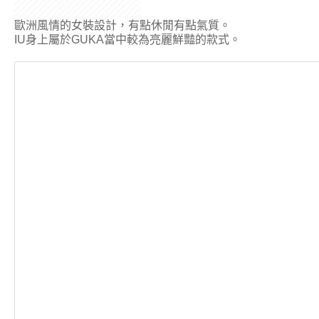
歐洲風情的女裝設計，有點休閒有點氣質。
IU身上屬於GUKA當中較為亮麗鮮豔的款式。