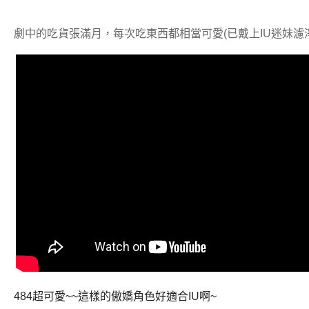
劇中的吃貨張滿月，每次吃東西都相當可愛(已戴上IU迷妹濾
484超可愛~~這樣的
傲嬌角色好適合IU啊~