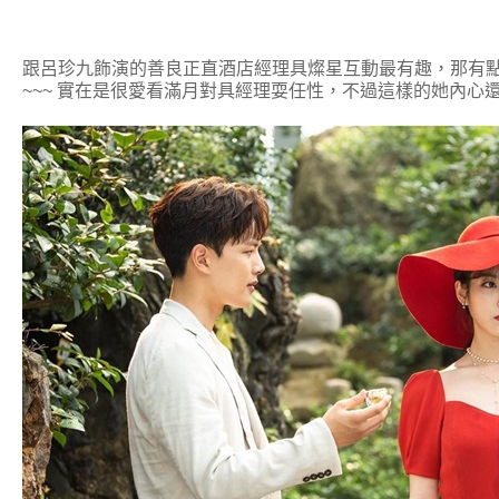
跟呂珍九飾演的善良正直酒店經理具燦星互動最有趣，那有
~~~
實在是很愛看滿月對具經理耍任性，不過這樣的她內心