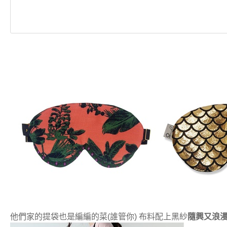
他們家的提袋也是編編的菜(誰管你) 布料配上黑紗
隨興又浪