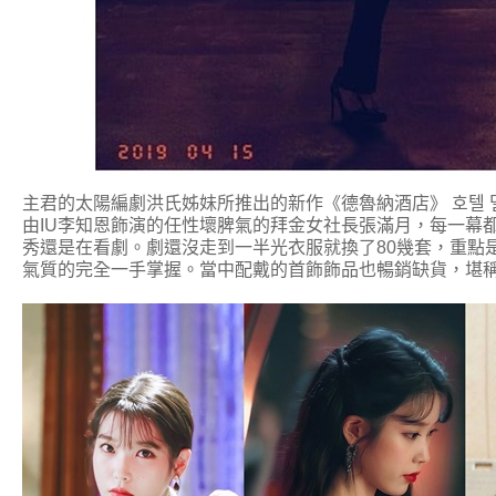
主君的太陽編劇洪氏姊妹所推出的新作《德魯納酒店》 호텔 델루나 
由IU李知恩飾演的任性壞脾氣的拜金女社長張滿月，每一幕
秀還是在看劇。劇還沒走到一半光衣服就換了80幾套，重點
氣質的完全一手掌握。當中配戴的首飾飾品也暢銷缺貨，堪