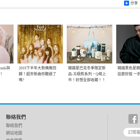
分享
ends與
2019下半年大勢偶像回
韓國星巴克冬季限定新
韓國黑色星期
！
歸！超夯新曲你聽過了
品-北極熊系列，Q萌上
這麼好逛 一
嗎?
市！好想全部收藏！！
聯絡我們
聯絡我們
網站地圖