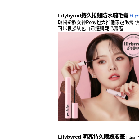
Lilybyred持久捲翹防水睫毛膏
https
韓國彩妝女神Pony也大推他家睫毛膏 
可以根據髮色自己選購睫毛膏喔
Lilybyred 明亮持久眼線液筆 
https:/