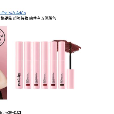
://bit.ly/3uAriCp
價格親民 超強持妝 總共有五個顏色
/bit.ly/3RyDJZl