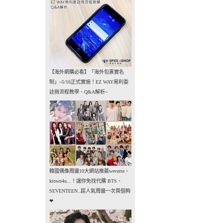
【海外網購必看】「海外包裹實名
制」~5/16正式實施！EZ WAY易利委
註冊流程教學、Q&A解析~
韓國偶像周邊10大網站推薦weverse、
ktown4u...！讓你免找代購 BTS、
SEVENTEEN..超人氣周邊一次買個夠
❤