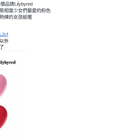
牌Lilybyred
都是相當少女們最愛的粉色
且熟練的女孩紙喔
CL2cf
以外 
了