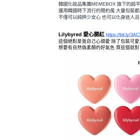
韓國化妝品集團MEMEBOX 旗下的超平價品
運用韓國時下流行的簡約風 大量包裝
不僅可以純粹少女心 也可以化身迷人
Lilybyred 愛心腮紅 
https://bit.ly/3A
這個絕對是我自己心頭愛 除了包裝可愛
想要有自然偽素顏的好氣色 買這個就對