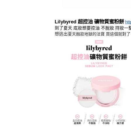
Lilybyred 超控油 礦物質蜜粉餅
htt
到了夏天 底妝想要控油 不脫妝 持妝一整
想逃出
夏天融妝地獄的法寶 買這個就對了