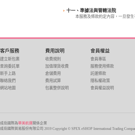
十一、準據法與管轄法院
本服務及條款約定內容，一旦發生
客戶服務
費用說明
會員權益
建立新包裹
收費規則
會員專區
查詢委託單
加值理貨收費
服務使用條款
新手上路
倉儲費用
託運條款
聯絡我們
費用試算
隱私權政策
網站地圖
包裏整併說明
會員權益說明
成岳國際為
華美航運
關係企業
成岳國際貿易股份有限公司 2019 Copyright © SPEX eSHOP International Trading Company Ltd