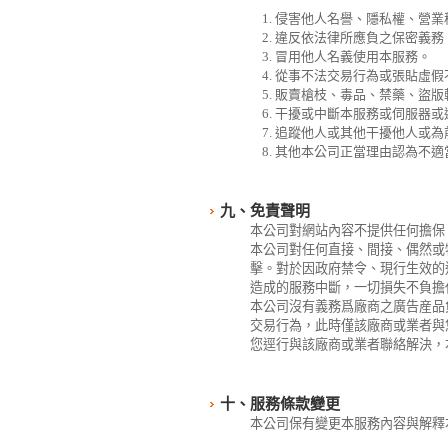
侵害他人名譽、隱私權、營業
違反依法律所應負之保密義務
冒用他人名義使用本服務。
從事不法交易行為或張貼虛假
販賣槍枝、毒品、禁藥、盜版
干擾或中斷本服務或伺服器或
追蹤他人或其他干擾他人或為
其他本公司正當理由認為不適
九、免責聲明
本公司對網站內容不提供任何擔保
本公司對任何直接、間接、偶然或
擊。對於因政府禁令、現行生效的
造成的服務中斷，一切損失不負擔
本公司沒有義務爲廠商之廣告産品負
交易行為，此時僅該廠商或業者與
您逕行與該廠商或業者聯絡解決，
十、服務條款變更
本公司保有變更本服務內容與解釋