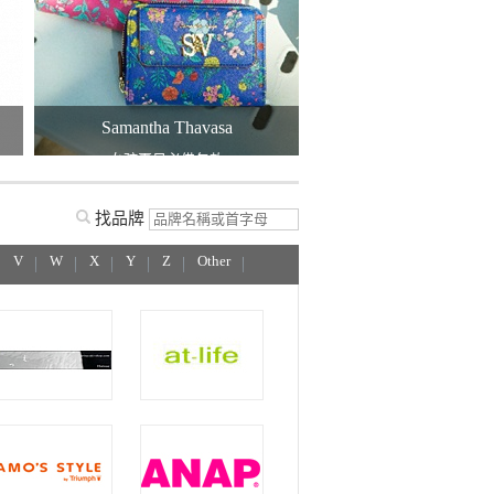
Samantha Thavasa
三麗鷗
女孩夏日必備包款
貓咪系列新品
找品牌
V
W
X
Y
Z
Other