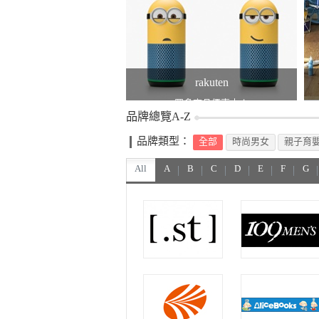
rakuten
眾多商品優惠中！
品牌總覽A-Z
品牌類型：
全部
時尚男女
親子育
All
A
B
C
D
E
F
G