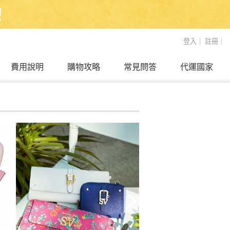
！
登入
｜
註冊
｜
費用說明
購物攻略
常見問答
代運國家