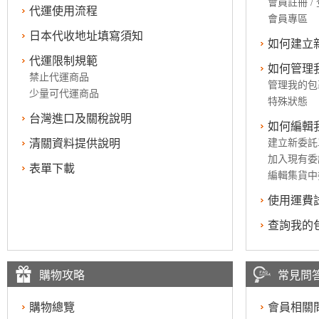
會員註冊 /
代運使用流程
會員專區
日本代收地址填寫須知
如何建立
代運限制規範
如何管理
禁止代運商品
管理我的包
少量可代運商品
特殊狀態
台灣進口及關稅說明
如何編輯
清關資料提供說明
建立新委託
加入現有委
表單下載
編輯集貨中
使用運費
查詢我的
購物攻略
常見問
購物總覽
會員相關