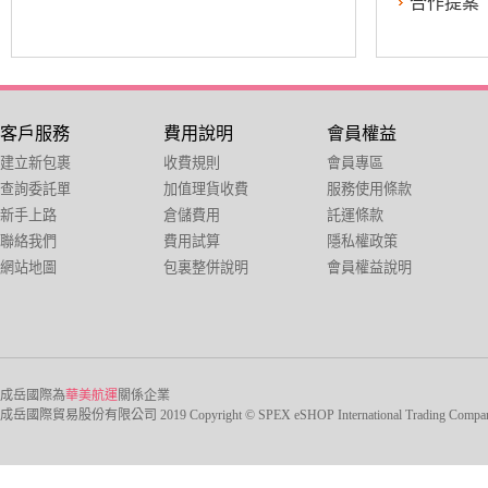
合作提案
客戶服務
費用說明
會員權益
建立新包裹
收費規則
會員專區
查詢委託單
加值理貨收費
服務使用條款
新手上路
倉儲費用
託運條款
聯絡我們
費用試算
隱私權政策
網站地圖
包裏整併說明
會員權益說明
成岳國際為
華美航運
關係企業
成岳國際貿易股份有限公司 2019 Copyright © SPEX eSHOP International Trading Company Ltd