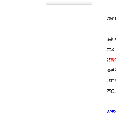
親愛的
為提
本公司
將
暫
客戶依
我們
不便
SPE