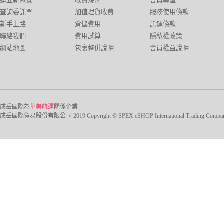
建立新包裹
收費規則
會員專區
查詢委託單
加值理貨收費
服務使用條款
新手上路
倉儲費用
託運條款
聯絡我們
費用試算
隱私權政策
網站地圖
包裏整併說明
會員權益說明
成岳國際為
華美航運
關係企業
成岳國際貿易股份有限公司 2019 Copyright © SPEX eSHOP International Trading Company Ltd