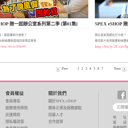
eSHOP 揪一起辦公室系列第二季 [第01集]
SPEX eSHOP
假，還能賺到什麼呢？
辦公室菜鳥都在忙什麼？
FB粉絲團拿超值四本限定零食
看完影片就到臉書粉絲團拿
http://bit.ly/2CvnvN
>
http://bit.ly/2P6jc0O
Prev
1
2
3
4
5
6
7
Next
會員權益
關於我們
會員專區
關於SPEX eSHOP
服務使用條款
關係企業及服務據點
託運條款
招募人才
地 址：
隱私權政策
合作提案
電 話：+88
服務時間： 