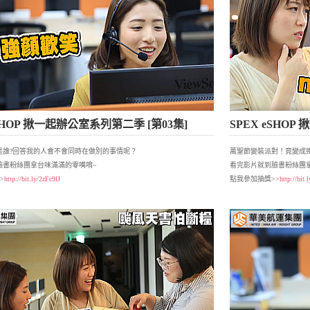
eSHOP 揪一起辦公室系列第二季 [第03集]
SPEX eSHO
是誰?回答我的人會不會同時在做別的事情呢？
萬聖節變裝派對！竟變成
臉書粉絲團拿台味滿滿的零嘴唷~
看完影片就到臉書粉絲團拿
>
http://bit.ly/2zFc9lJ
點我參加抽獎>>
http://bit