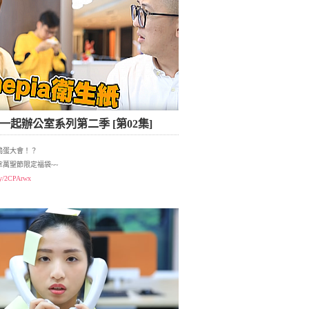
P 揪一起辦公室系列第二季 [第02集]
搗蛋大會！？
萬聖節限定福袋~~
.ly/2CPArwx