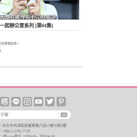
 揪一起辦公室系列 [第04集]
免費電影票~~
g
台北市內湖區民權東路六段15巷39號3樓
6-2-2792-7728
週一～週五 上午9:00~ 下午06:00