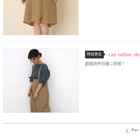
can onli
時尚男女
超過百件日著二折起！
Prev