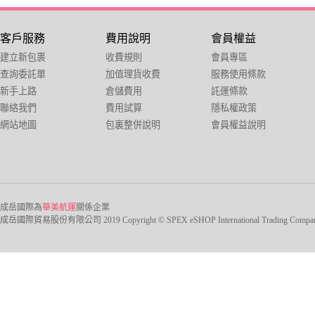
客戶服務
費用說明
會員權益
建立新包裹
收費規則
會員專區
查詢委託單
加值理貨收費
服務使用條款
新手上路
倉儲費用
託運條款
聯絡我們
費用試算
隱私權政策
網站地圖
包裏整併說明
會員權益說明
成岳國際為
華美航運
關係企業
成岳國際貿易股份有限公司 2019 Copyright © SPEX eSHOP International Trading Company Ltd