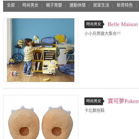
全部
時尚男女
親子育嬰
運動休閒
居家生活
新奇特色
Belle Maison
時尚男女
小小兵周邊大集合!!!
寶可夢Pokem
時尚男女
卡比獸拖鞋