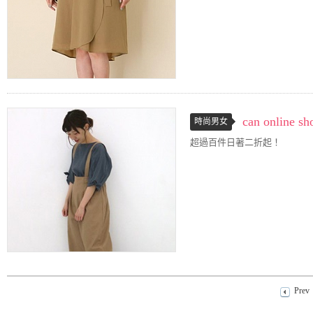
can onli
時尚男女
超過百件日著二折起！
Prev