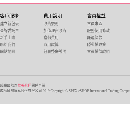
客戶服務
費用說明
會員權益
建立新包裹
收費規則
會員專區
查詢委託單
加值理貨收費
服務使用條款
新手上路
倉儲費用
託運條款
聯絡我們
費用試算
隱私權政策
網站地圖
包裏整併說明
會員權益說明
成岳國際為
華美航運
關係企業
成岳國際貿易股份有限公司 2019 Copyright © SPEX eSHOP International Trading Company Ltd