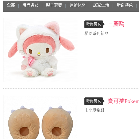
全部
時尚男女
親子育嬰
運動休閒
居家生活
新奇特色
三麗鷗
時尚男女
貓咪系列新品
寶可夢Pokem
時尚男女
卡比獸拖鞋