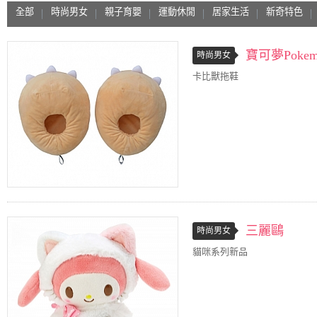
全部
時尚男女
親子育嬰
運動休閒
居家生活
新奇特色
寶可夢Pokem
時尚男女
卡比獸拖鞋
三麗鷗
時尚男女
貓咪系列新品