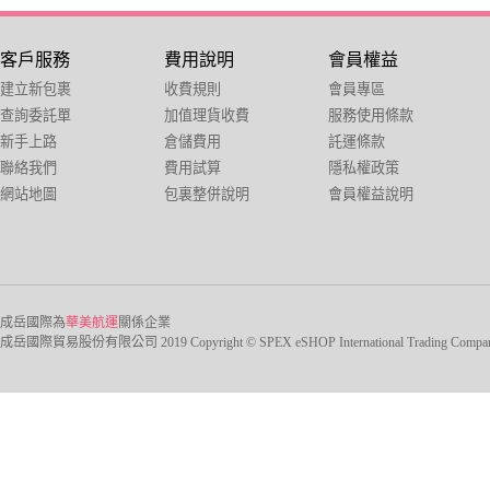
客戶服務
費用說明
會員權益
建立新包裹
收費規則
會員專區
查詢委託單
加值理貨收費
服務使用條款
新手上路
倉儲費用
託運條款
聯絡我們
費用試算
隱私權政策
網站地圖
包裏整併說明
會員權益說明
成岳國際為
華美航運
關係企業
成岳國際貿易股份有限公司 2019 Copyright © SPEX eSHOP International Trading Company Ltd