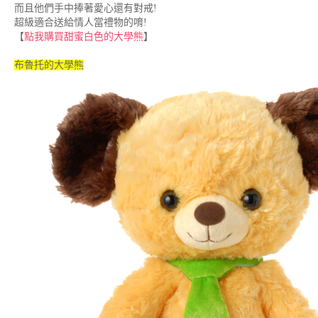
而且他們手中捧著愛心還有對戒!
超級適合送給情人當禮物的唷!
【
點我購買甜蜜白色的大學熊
】
布魯托的大學熊