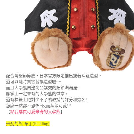
配合萬聖節節慶，日本官方限定推出披著斗篷造型，
還可以隨時幫它替換造型喔~~
而且大學熊周邊商品講究的細節滿滿滿~
腳掌上一定會有的大學熊的徽章，
還有標籤上絕對少不了鴨教授的評分和簽名!
怎麼一點都不恐怖~反而超級可愛!!!
【
點我購買可愛米奇的大學熊
】
米妮的熊-布丁(Pudding)