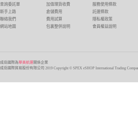
查詢委託單
加值理貨收費
服務使用條款
新手上路
倉儲費用
託運條款
聯絡我們
費用試算
隱私權政策
網站地圖
包裏整併說明
會員權益說明
成岳國際為
華美航運
關係企業
成岳國際貿易股份有限公司 2019 Copyright © SPEX eSHOP International Trading Company Ltd