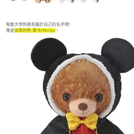
每隻大學熊都有屬於自己的名字唷!
像是
米奇的熊-摩卡(Mocha)
，