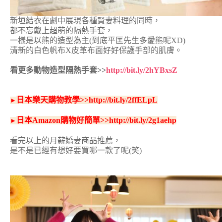
新垣結衣在劇中展現各種賢妻料理的同時，
都不忘戴上超萌的隔熱手套，
一樣是以熊的造型為主(到底平匡先生多愛熊呢XD)
清新的白色帆布X皮革布面好好保護手部的肌膚。
看更多動物造型隔熱手套>>
http://bit.ly/2hYBxsZ
日本樂天購物教學>>
http://bit.ly/2ffELpL
►
日本Amazon購物好簡單>>
http://bit.ly/2g1aehp
►
看完以上的月薪嬌妻商品推薦，
是不是已經有想好要買哪一款了呢(笑)