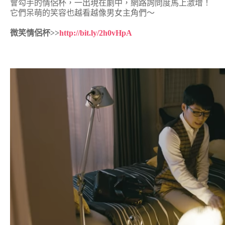
會勾手的情侶杯，一出現在劇中，網路詢問度馬上激增！
它們呆萌的笑容也越看越像男女主角們～
微笑情侶杯>>
http://bit.ly/2h0vHpA