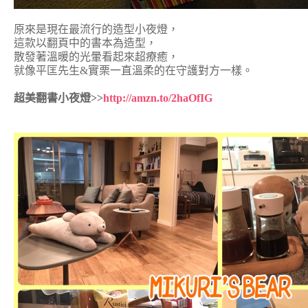
原來是現在最流行的造型小夜燈，
這款以翻頁中的書本為造型，
散發著溫暖的光暈看起來超療癒，
就像平匡先生&實栗一直溫柔的在守護對方一樣。
超美翻書小夜燈>>
http://amzn.to/2haOfIG