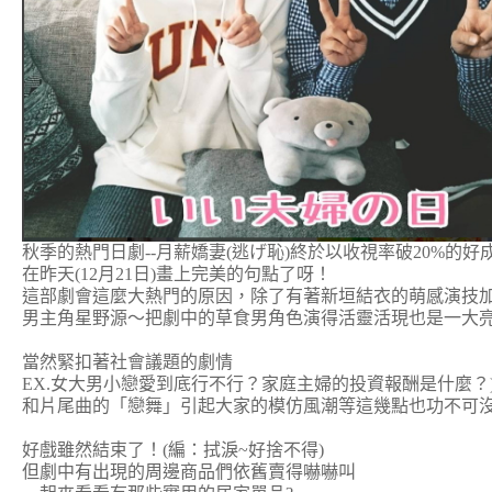
秋季的熱門日劇--月薪嬌妻(逃げ恥)終於以收視率破20%的好
在昨天(12月21日)畫上完美的句點了呀！
這部劇會這麼大熱門的原因，除了有著新垣結衣的萌感演技
男主角星野源～把劇中的草食男角色演得活靈活現也是一大
當然緊扣著社會議題的劇情
EX.女大男小戀愛到底行不行？家庭主婦的投資報酬是什麼？
和片尾曲的「戀舞」引起大家的模仿風潮等這幾點也功不可
好戲雖然結束了！(編：拭淚~好捨不得)
但劇中有出現的周邊商品們依舊賣得嚇嚇叫