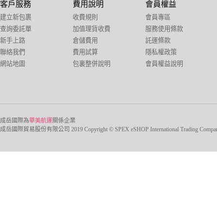
客戶服務
費用說明
會員權益
建立新包裹
收費規則
會員專區
查詢委託單
加值理貨收費
服務使用條款
新手上路
倉儲費用
託運條款
聯絡我們
費用試算
隱私權政策
網站地圖
包裏整併說明
會員權益說明
成岳國際為
華美航運
關係企業
成岳國際貿易股份有限公司 2019 Copyright © SPEX eSHOP International Trading Company Ltd