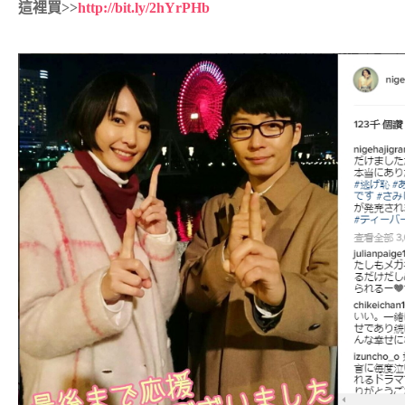
這裡買>>
http://bit.ly/2hYrPHb