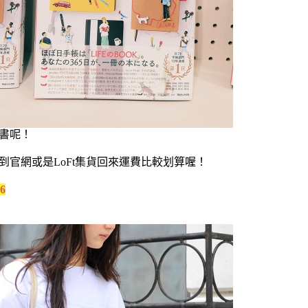
學書呢！
己到官網或是LoFt
集貨回來運費
比較划算喔！
76