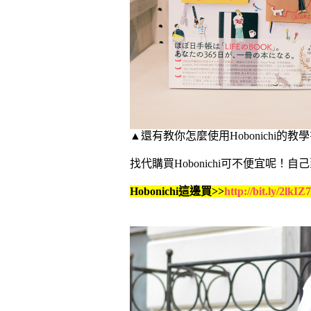
▲還有教你怎麼使用Hobonichi的教
找代購買
Hobonichi可不便宜呢！自
Hobonichi這邊買>>
http://bit.ly/2lkIZ