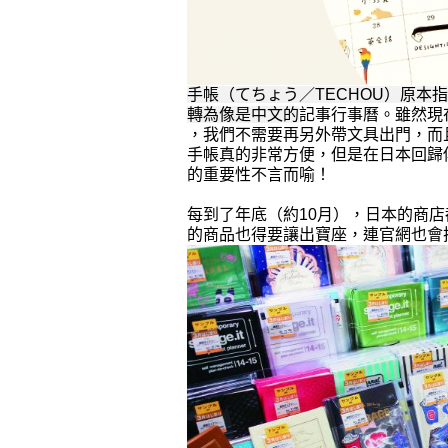
手帳（てちょう／TECHOU）原本
轉為像是中文的
記事行事曆。雖然現
，我們不需要再另外帶文具出門，而
手帳真的非常方便，但是在日本回歸
的重要性不言而喻！
每到了年底（約10月），日本的商
的商品也得要讓出寶座，
連官網也會