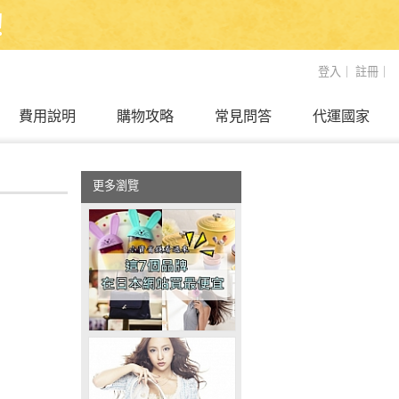
！
登入
｜
註冊
｜
費用說明
購物攻略
常見問答
代運國家
更多瀏覽