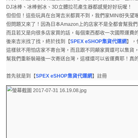
DJ冰棒、冰棒剉冰、3D立體拉花產生器都感覺好好玩喔！
但但但！這些玩具在台灣吉米都買不到，我們家MINI好失望喔
但問題又來了！因為日本Amazon上的店家不是全都會幫我
而且若又是向很多店家買的話，每個東西都收一次國際運費
後來吉米找了找，終於找到【
SPEX eSHOP集貨代運網
】，
這樣就不用怕店家不寄台灣，而且跟不同顛家買還可以集貨
幫我們重新裝箱後一次寄送台灣，這樣還可以省運費耶！真
首先就是到【
SPEX eSHOP集貨代運網
】註冊