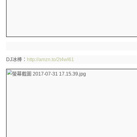
DJ冰棒：
http://amzn.to/2t4wI61