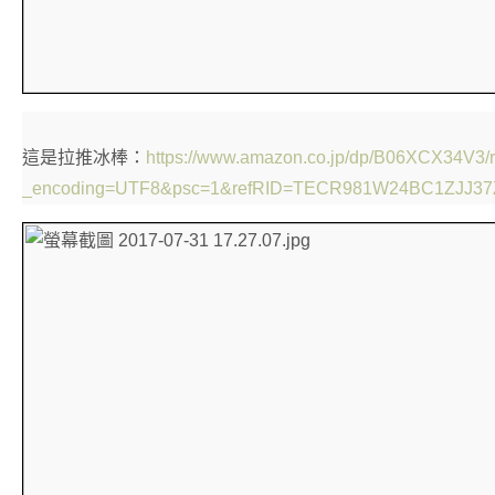
這是拉推冰棒：
https://www.amazon.co.jp/dp/B06XCX34V3/
_encoding=UTF8&psc=1&refRID=TECR981W24BC1ZJJ37