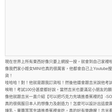
現在世界上所有東西好像只要上網按一按，就會到自己家裡
像我們家小姪女MINI也真的很厲害，他都會自己上Youtu
貨！
哇哈哈！對！他就是跟我訂貨啦！然後他還會跟吉米說他考試
唉喲！考試100分甚麼都好說，當然吉米也要滿足小朋友的
像他就跟吉米一直介紹【可以把巧克力充填進香蕉裡的】-SONN
真的很佩服日本人的想像力及創造力！怎麼可以設計出這麼
煉乳、果醬等等充填進香蕉裡來吃，真的好有樂趣喔！吉米