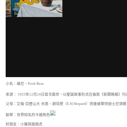
小名：維尼、Pooh Bear
來源： 1925年12月24日首次面世，以聖誕故事形式在倫敦《新聞晚報》刊
父母：艾倫·亞歷山大·米恩、謝培德（E.H.Shepard）而後被華特迪士尼領養
創舉：世界知名的卡通角色
好朋友：小豬與跳跳虎