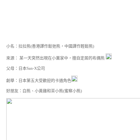
小名：拉拉熊(香港譯作鬆弛熊，中國譯作輕鬆熊)
來源： 某一天突然出現在小薰家中，擅自定居的布偶熊
父母：日本San-X公司
創舉：日本第五大受歡迎的卡通角色
好朋友：白熊、小黃雞和茶小熊(蜜察小熊)