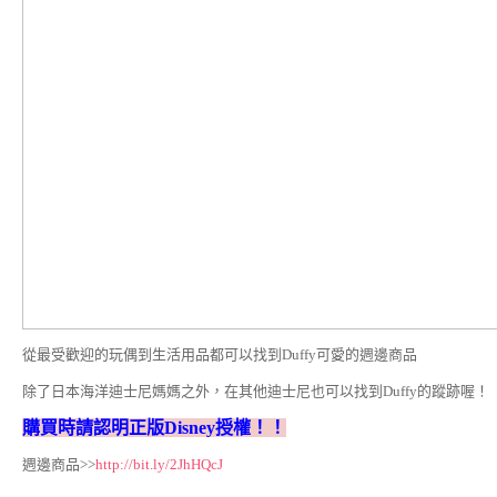
從最受歡迎的玩偶到生活用品都可以找到Duffy可愛的週邊商品
除了日本海洋迪士尼媽媽之外，在其他迪士尼也可以找到Duffy的蹤跡喔！
購買時請認明正版Disney授權！！
週邊商品>>
http://bit.ly/2JhHQcJ