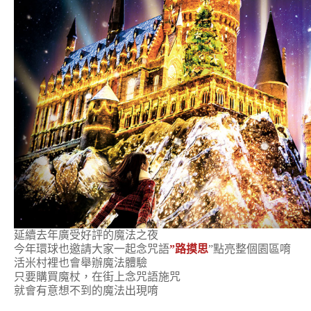
延續去年廣受好評的魔法之夜
今年環球也邀請大家一起念咒語
”路摸思
”點亮整個園區唷
活米村裡也會舉辦魔法體驗
只要購買魔杖，在街上念咒語施咒
就會有意想不到的魔法出現唷