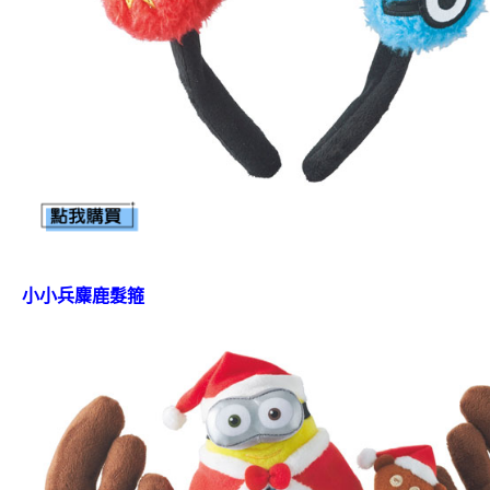
小小兵麋鹿髮箍