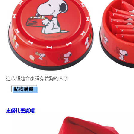
這款超適合家裡有養狗的人了!
史努比聖誕帽