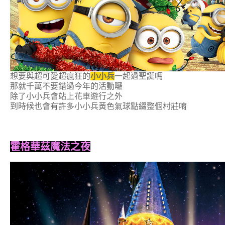
想要與超可愛超瘋狂的
小小兵
一起過聖誕嗎
那就千萬不要錯過今年的活動囉
除了小小兵會站上花車遊行之外
到時候也會有許多小小兵黃色氣球點綴整個村莊唷
霍格華茲魔法之夜