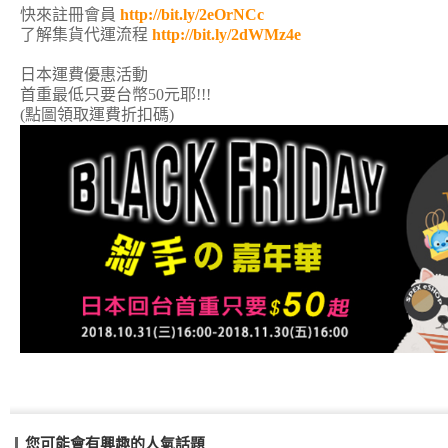
快來註冊會員
http://bit.ly/2eOrNCc
了解集貨代運流程
http://bit.ly/2dWMz4e
日本運費優惠活動
首重最低只要台幣50元耶!!!
(點圖領取運費折扣碼)
您可能會有興趣的人氣話題