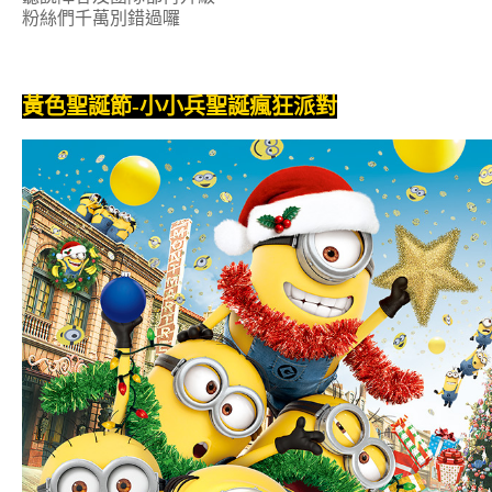
粉絲們千萬別錯過囉
黃色聖誕節-小小兵聖誕瘋狂派對