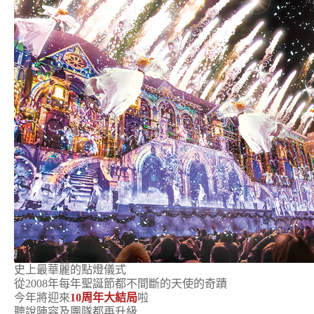
史上最華麗的點燈儀式
從2008年每年聖誕節都不間斷的天使的奇蹟
今年將迎來
10周年大結局
啦
聽說陣容及團隊都再升級