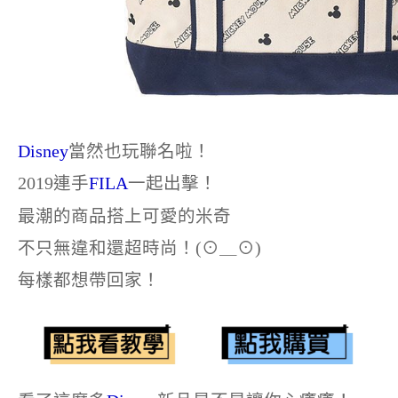
Disney
當然也玩聯名啦！
2019連手
FILA
一起出擊！
最潮的商品搭上可愛的米奇
不只無違和還超時尚！(⊙＿⊙)
每樣都想帶回家！