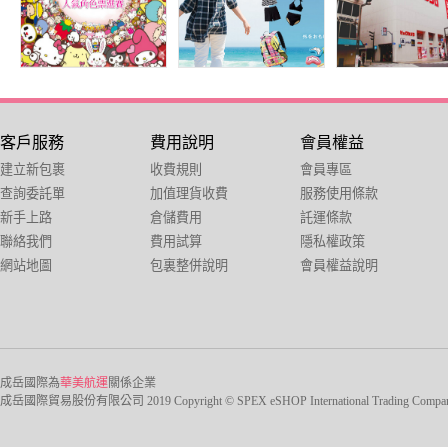
客戶服務
費用說明
會員權益
建立新包裹
收費規則
會員專區
查詢委託單
加值理貨收費
服務使用條款
新手上路
倉儲費用
託運條款
聯絡我們
費用試算
隱私權政策
網站地圖
包裏整併說明
會員權益說明
成岳國際為
華美航運
關係企業
成岳國際貿易股份有限公司 2019 Copyright © SPEX eSHOP International Trading Company Ltd