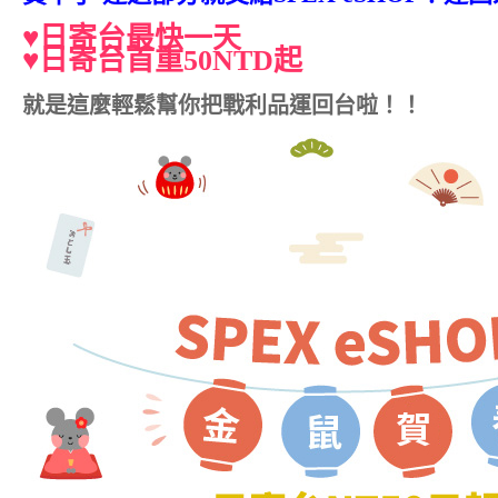
♥日寄台最快一天
♥日寄台首重50NTD起
就是這麼輕鬆幫你把戰利品運回台啦！！