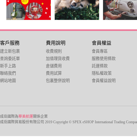
客戶服務
費用說明
會員權益
建立新包裹
收費規則
會員專區
查詢委託單
加值理貨收費
服務使用條款
新手上路
倉儲費用
託運條款
聯絡我們
費用試算
隱私權政策
網站地圖
包裏整併說明
會員權益說明
成岳國際為
華美航運
關係企業
成岳國際貿易股份有限公司 2019 Copyright © SPEX eSHOP International Trading Company Ltd