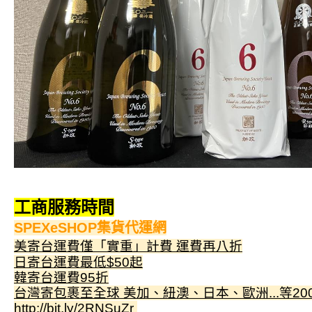
工商服務時間
SPEXeSHOP集貨代運網
美寄台運費僅「實重」計費 運費再八折
日寄台運費最低$50起
韓寄台運費95折
台灣寄包裹至全球 美加、紐澳、日本、歐洲...等2
http://bit.ly/2RNSuZr