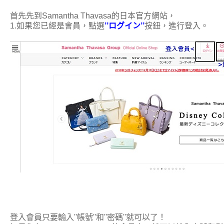
首先先到
Samantha Thavasa的日本官方網站，
1.如果您已經是會員，點選
’’ログイン’’
按鈕，進行登入。
登入會員只要輸入''帳號''和''密碼''就可以了！