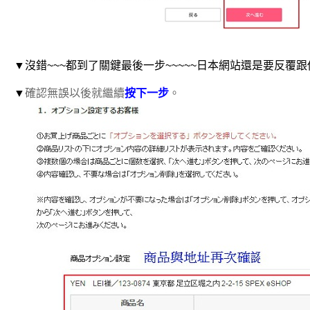
▼沒錯~~~都到了關鍵最後一步~~~~~日本網站還是要反覆跟
▼
確認無誤以後就繼續
按下一步
。