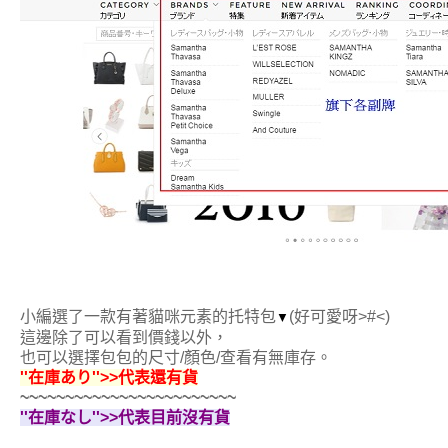
小編選了一款有著貓咪元素的托特包
(好可愛呀>#<)
▼
這邊除了可以看到價錢以外，
也可以選擇包包的尺寸/顏色/查看有無庫存。
''在庫あり''>>代表還有貨
~~~~~~~~~~~~~~~~~~~~~~~~
''在庫なし''>>代表目前沒有貨