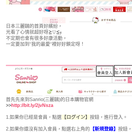
日本三麗鷗的首頁好繽紛，
光看了心情就超好呀
≧▽≦y
不定期也會有很多好康活動，
一定要加到''我的最愛''裡好好鎖定呀！
首先先來到Sanrio(三麗鷗)的日本購物官網
>>
http://bit.ly/2jvNsza
1.如果你已經是會員，點選
【
ログイン
】
按鈕，進行登入。
2.如果你還沒有加入會員，點選右上角的
【新規登錄】
按鈕