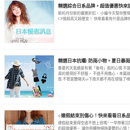
精選綜合日系品牌。超值優惠快來
新的月份新的優惠折扣， 小編今天幫你整理
CP值超高又超便宜！ 快來看看有什麼品牌
精選日本抗曬/ 防雨小物。夏日暴
春夏的天氣總是有著「後母」般的心情 不
真的覺得好不舒服。 不過不用擔心，本篇就
逛 不管是艷陽天or下雨天都不用在煩惱了
○連假結束別傷心！快來看看日系品
連假結束覺得空虛不想上班嗎? 一早帶著沉
的超值優惠， 讓你用購物掃除憂鬱的心情！