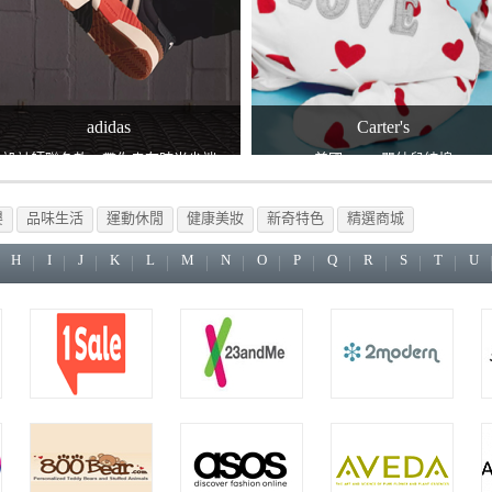
adidas
Carter's
設計師聯名款，帶你走在時尚尖端
美國100% 嬰幼兒純棉
嬰
品味生活
運動休閒
健康美妝
新奇特色
精選商城
H
I
J
K
L
M
N
O
P
Q
R
S
T
U