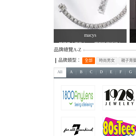
macys
美國最大百貨之一，鑽石珠寶折扣中
品牌總覽A-Z
品牌類型：
全部
時尚男女
親子育
All
A
B
C
D
E
F
G