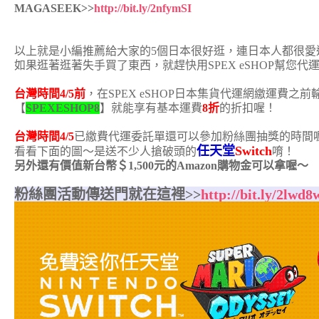
MAGASEEK>>
http://bit.ly/2nfymSI
以上就是小編推薦給大家的5個日本很好逛，連日本人都很愛
如果逛著逛著失手買了東西，就趕快用SPEX eSHOP幫您代
台灣時間4/5前
，在SPEX eSHOP日本集貨代運網繳運費之
【
SPEXESHOP8
】就能享有基本運費
8折
的折扣喔！
台灣時間4/5
已繳費代運委託單還可以參加粉絲團抽獎的時間
任天堂
Switch
看看下面的圖～是送不少人搶破頭的
唷！
另外還有價值新台幣＄1,500元的Amazon購物金可以拿喔～
粉絲團活動傳送門就在這裡>>
http://bit.ly/2lwd