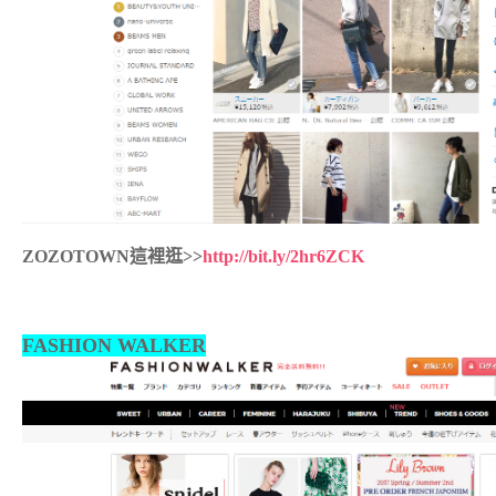
ZOZOTOWN這裡逛>>
http://bit.ly/2hr6ZCK
FASHION WALKER