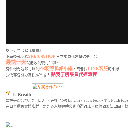
以下分享【點我購買】
SPEX eSHOP
下單後就交給
日本集貨代運幫你寄回台！
最快一天
就能收到戰利品囉～
FB粉專私訊小編
LINE客服
有任何問題都可以到
，或者找
的小綠，
點我了解集貨代運流程
我們都會努力為你解答唷！
L-Breath
這裡是綜合型戶外用品店，許多品牌如colema、Snow Peak、The Nort
在日本還有實體店鋪，是許多人旅遊時必逛的選品店。疫情間無法出國，