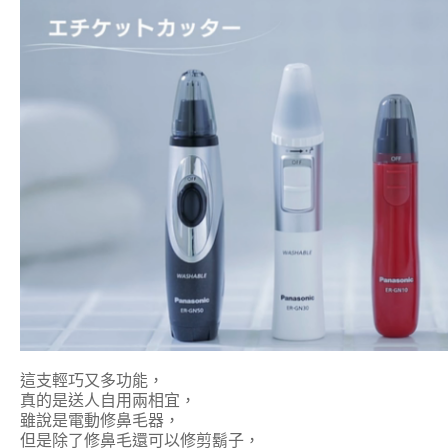
這支輕巧又多功能，
真的是送人自用兩相宜，
雖說是電動修鼻毛器，
但是除了修鼻毛還可以修剪鬍子，