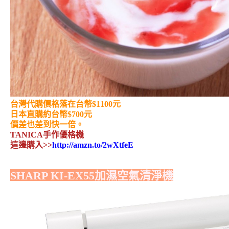
台灣代購價格落在台幣$1100元
日本直購約台幣$700元
價差也差到快一倍。
TANICA手作優格機
這邊購入>>
http://amzn.to/2wXtfeE
SHARP KI-EX55加濕空氣清淨機