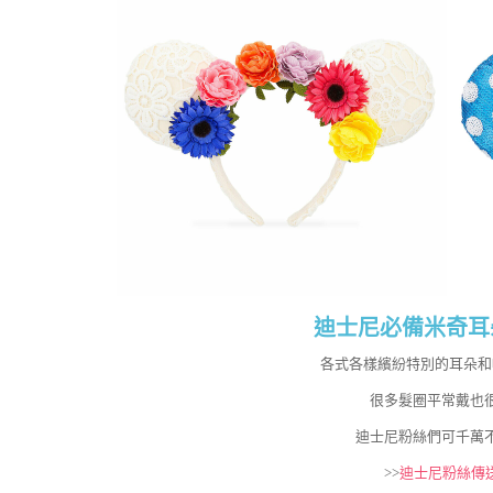
迪士尼必備米奇耳
各式各樣繽紛特別的耳朵和
很多髮圈平常戴也
迪士尼粉絲們可千萬
>>
迪士尼粉絲傳