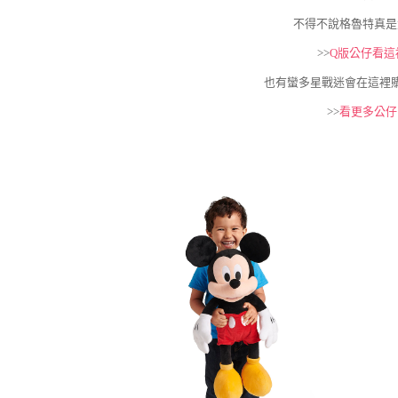
不得不說格魯特真是
>>
Q版公仔看這
也有蠻多星戰迷會在這裡
>>
看更多公仔