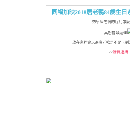
同場加映2018唐老鴨84歲生
哎呀 唐老鴨的屁屁怎
真想抱緊處理
放在家裡會以為唐老鴨是不是卡到
>>
購買連結