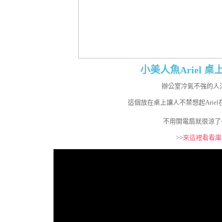
小美人魚Ariel 
辦公室冷氣不強的人
這個放在桌上讓人不禁想起Arie
不用開電扇就很涼了~
>>
來這裡看看庫