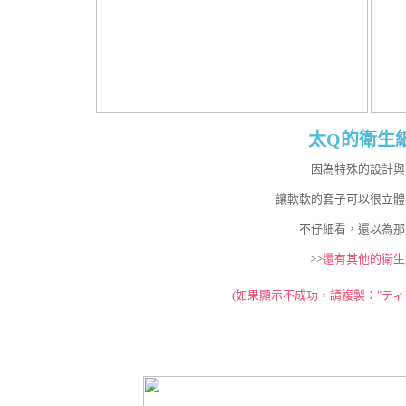
太Q的衛生
因為特殊的設計與
讓軟軟的套子可以很立體
不仔細看，還以為那
>>
還有其他的衛生
(如果顯示不成功，請複製："ティ