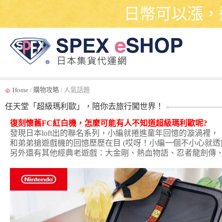
日幣可以漲，
Home
/
購物攻略
/ 人氣話題
任天堂「超級瑪利歐」，陪你去旅行闖世界！
復刻懷舊FC紅白機，怎麼可能有人不知道超級瑪利歐呢?
發現日本loft出的聯名系列，小編就捲進童年回憶的漩渦裡，
和弟弟搶遊戲機的回憶歷歷在目 (哎呀！小編一個不小心就透
另外還有其他經典老遊戲：大金剛、熱血物語、忍者龍劍傳、惡