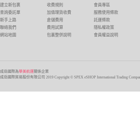
建立新包裹
收費規則
會員專區
查詢委託單
加值理貨收費
服務使用條款
新手上路
倉儲費用
託運條款
聯絡我們
費用試算
隱私權政策
網站地圖
包裏整併說明
會員權益說明
成岳國際為
華美航運
關係企業
成岳國際貿易股份有限公司 2019 Copyright © SPEX eSHOP International Trading Company Ltd