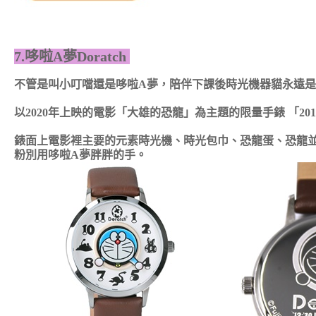
7.哆啦A夢Doratch
不管是叫小叮噹還是哆啦A夢，陪伴下課後時光機器貓永遠
以2020年上映的電影「大雄的恐龍」為主題的限量手錶 「2019-
錶面上電影裡主要的元素時光機、時光包巾、恐龍蛋、恐龍
粉別用哆啦A夢胖胖的手。