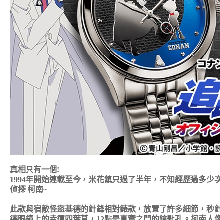
真相只有一個!
1994年開始連載至今，米花鎮只過了半年，不知經歷過多
偵探 柯南~
此款與宿敵怪盜基德的針鋒相對錶款，放置了許多細節，秒針
德眼鏡上的幸運四葉草，12點是真實之門的鑰匙孔。柯南人