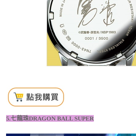
5.七龍珠DRAGON BALL SUPER