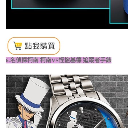
6.名偵探柯南 柯南VS怪盜基德 追蹤者手錶