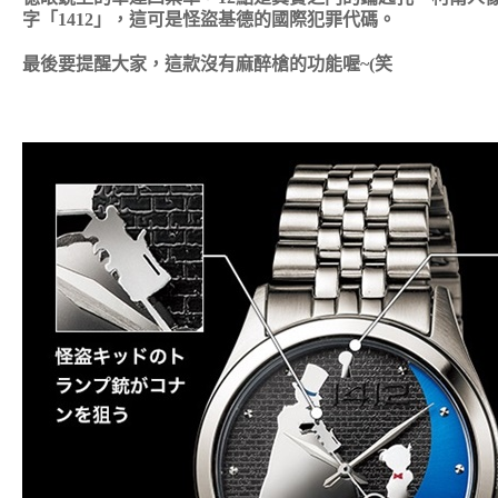
字「1412」，這可是怪盜基德的國際犯罪代碼。
最後要提醒大家，這款沒有麻醉槍的功能喔~(笑