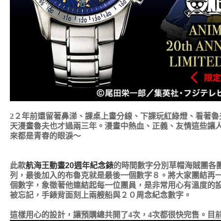
2２年前還留著鼻涕、課桌上畫分線、下課玩紅綠燈、看著魯
天漫畫魯夫也才過兩三年。漫畫中熱血、正義、友情這些讓
來都是青春的眼淚～
此款
航海王動畫20週年紀念錶
的時間數字分別草帽海賊團各
列，最後加入的布魯克就是最後一個數字８。將大家團結再
個數字，象徵著他連結起每一位團員，是非常用心有溫度的
被忘記，
手錶背面刻上兩艘船與２０周念紀念數字。
這樣用心的設計，讓預購總共開了4次，4次都很快完售。目前已