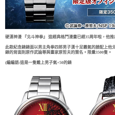
硬漢神漫 『北斗神拳』 這經典格鬥漫畫已經35周年啦，他
此款紀念錶錶面以男主角拳四郎男子漢十足霸氣的臉配上他北
錶的背面則原作武論尊與畫家原哲夫的簽名。限量3500隻。
(編編語:這是一隻戴上男子氣+50的錶