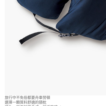
旅行中不免俗都要舟車勞頓
選擇一顆質料舒適的頸枕