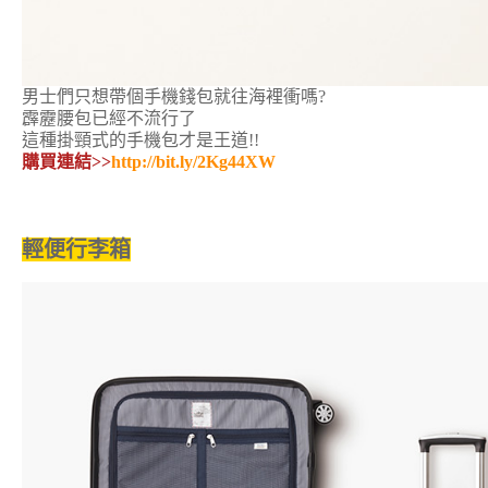
男士們只想帶個手機錢包就往海裡衝嗎?
霹靂腰包已經不流行了
這種掛頸式的手機包才是王道!!
購買連結>>
http://bit.ly/2Kg44XW
輕便行李箱