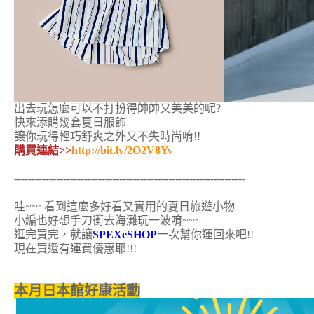
出去玩怎麼可以不打扮得帥帥又美美的呢?
快來添購幾套夏日服飾
讓你玩得輕巧舒爽之外又不失時尚唷!!
購買連結>>
http://bit.ly/2O2V8Yv
------------------------------------------------------------------
哇~~~看到這麼多好看又實用的夏日旅遊小物
小編也好想手刀衝去海灘玩一波唷~~~
逛完買完，就讓
SPEXeSHOP
一次幫你運回來吧!!
現在買還有運費優惠耶!!!
本月日本館好康活動