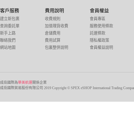
客戶服務
費用說明
會員權益
建立新包裹
收費規則
會員專區
查詢委託單
加值理貨收費
服務使用條款
新手上路
倉儲費用
託運條款
聯絡我們
費用試算
隱私權政策
網站地圖
包裏整併說明
會員權益說明
成岳國際為
華美航運
關係企業
成岳國際貿易股份有限公司 2019 Copyright © SPEX eSHOP International Trading Company Ltd