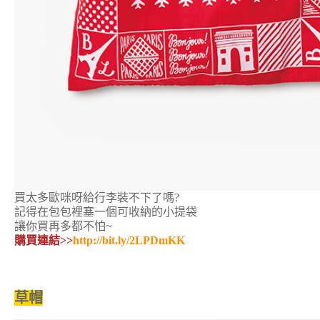
買太多歐咪呀給行李裝不下了嗎?
記得在包包裡塞一個可收納的小提袋
讓你買再多都不怕~
購買連結>>
http://bit.ly/2LPDmKK
草帽