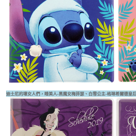
迪士尼的壞女人們，睡美人-黑魔女梅菲瑟、白雪公主-格琳希爾德皇