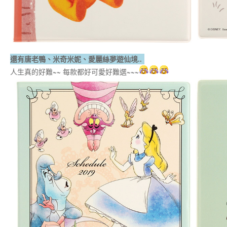
還有唐老鴨、米奇米妮、愛麗絲夢遊仙境..
人生真的好難~~ 每款都好可愛好難選~~~