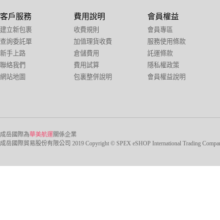
客戶服務
費用說明
會員權益
建立新包裹
收費規則
會員專區
查詢委託單
加值理貨收費
服務使用條款
新手上路
倉儲費用
託運條款
聯絡我們
費用試算
隱私權政策
網站地圖
包裏整併說明
會員權益說明
成岳國際為
華美航運
關係企業
成岳國際貿易股份有限公司 2019 Copyright © SPEX eSHOP International Trading Company Ltd