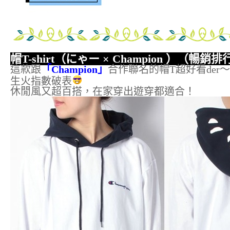
帽T-shirt（にゃー
×
Champion ）（暢銷
這款跟
「Champion」
合作聯名的帽T超好看der
生火指數破表
休閒風又超百搭，在家穿出遊穿都適合！