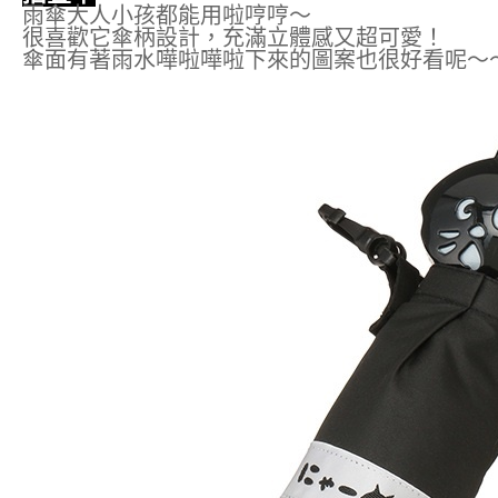
雨傘大人小孩都能用啦哼哼～
很喜歡它傘柄設計，充滿立體感又超可愛！
傘面有著雨水嘩啦嘩啦下來的圖案也很好看呢～