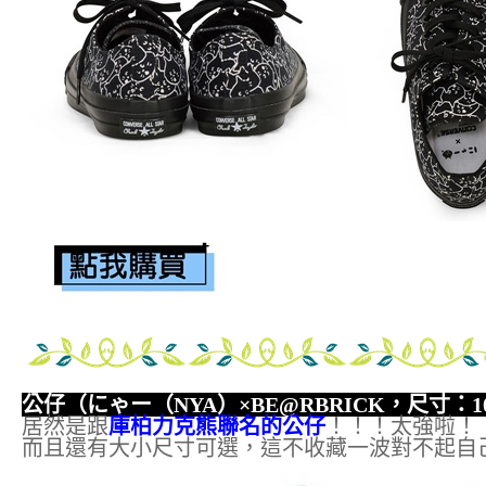
公仔（にゃー（NYA）×BE@RBRICK，尺寸：1
居然是跟
庫柏力克熊聯名的公仔
！！！太強啦！
而且還有大小尺寸可選，這不收藏一波對不起自