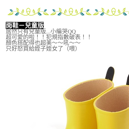
雨鞋－兒童版
居然只有兒童版...小編哭QQ
超可愛的啦！！犯規指數破表！！
顏色搭配得也超美～～吼～～
只好怒買給姪子姪女了（喂）