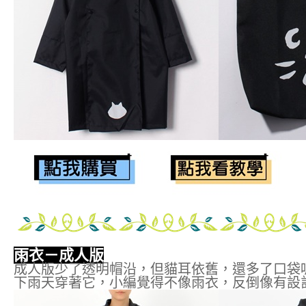
雨衣－成人版
成人版少了透明帽沿，但貓耳依舊，還多了口袋
下雨天穿著它，小編覺得不像雨衣，反倒像有設