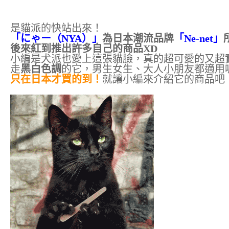
是貓派的快站出來！
「にゃー（NYA）」
為日本潮流品牌
「Ne-net」
後來紅到推出許多自己的商品XD
小編是犬派也愛上這張貓臉，真的超可愛的又超
走
黑白色調
的它，男生女生、大人小朋友都適用
只在日本才買的到！
就讓小編來介紹它的商品吧