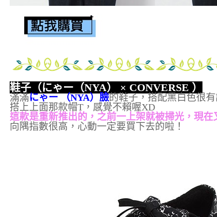
鞋子（
にゃー（NYA） × CONVERSE
）
滿滿
にゃー （NYA）臉
的鞋子，搭配黑白色很有
搭上上面那款帽T，感覺不賴喔XD
這款是重新推出的，之前一上架就被掃光，現在
向隅指數很高，心動一定要買下去的啦！