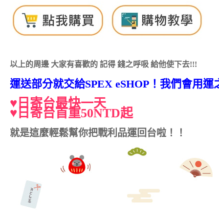
以上的周邊 大家有喜歡的 記得 錢之呼吸 給他使下去!!!
運送部分就交給SPEX eSHOP！我們會用
♥日寄台最快一天
♥日寄台首重50NTD起
就是這麼輕鬆幫你把戰利品運回台啦！！