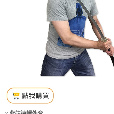
2.背妹連帽外套