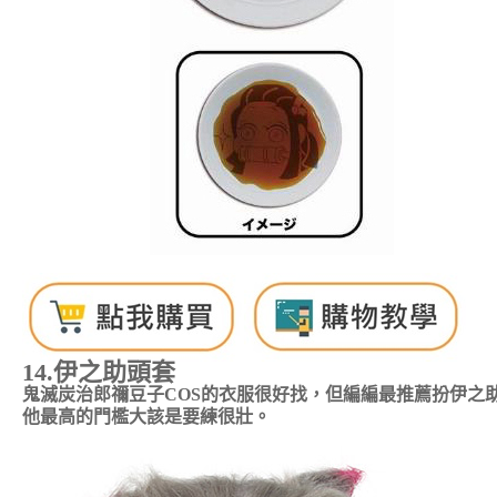
14.
伊之助
頭套
鬼滅炭治郎禰豆子COS的衣服很好找，但編編最推薦扮
伊之
他最高的門檻大該是要練很壯。