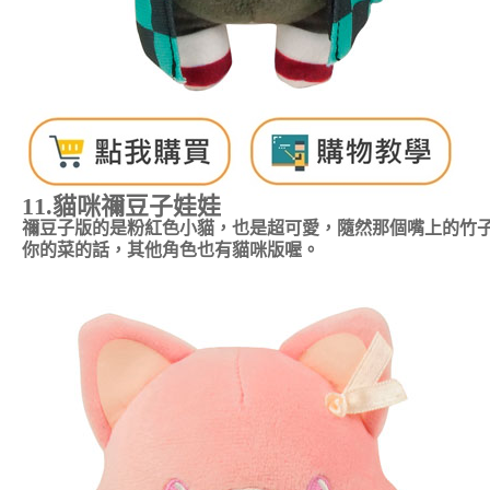
11.貓咪
禰豆子
娃娃
禰豆子版的是粉紅色小貓，也是超可愛，隨然那個嘴上的竹
你的菜的話，其他角色也有貓咪版喔。