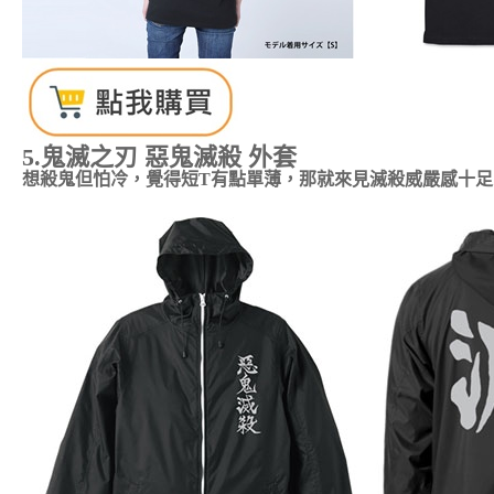
5.鬼滅之刃 惡鬼滅殺 外套
想殺鬼但怕冷，覺得短T有點單薄，那就來見滅殺威嚴感十