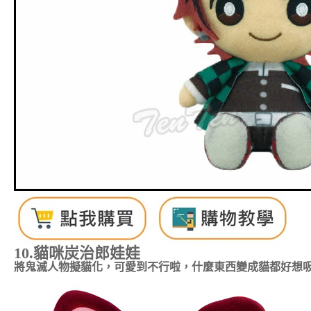
10.貓咪
炭治郎
娃娃
將鬼滅人物擬貓化，可愛到不行啦，什麼東西變成貓都好想吸一