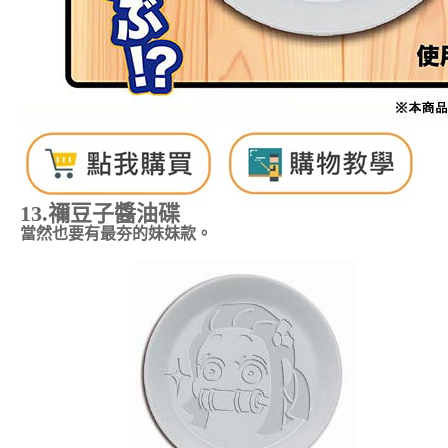
13.禰豆子
醬油碟
當然也要有最夯的妹妹款。