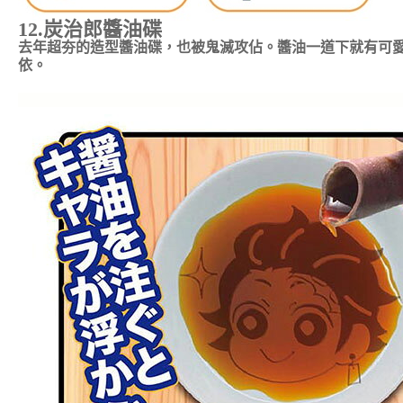
12.
炭治郎醬油碟
去年超夯的造型醬油碟，也被鬼滅攻佔。醬油一道下就有可
依。