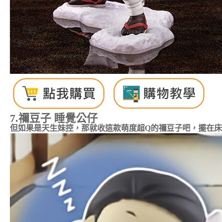
7.
禰豆子
睡覺公仔
但如果是天生妹控，那就收這款萌度超Q的禰豆子吧，擺在