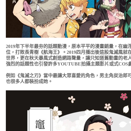
2019年下半年最夯的話題動漫，原本平平的漫畫銷量，在
位，打敗長青樹《航海王》。2019四月播出後這股鬼滅風
世界，更在秋天暴風式創造網路聲量，讓只知道舊動畫的老
強烈的話題性也引發許多YOUTUBE拍攝主題影片或式CO
例如《鬼滅之刃》當中最讓大眾喜愛的角色，男主角炭治郎可愛
也很多人都裝扮成她。